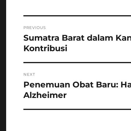
Navigasi
PREVIOUS
pos
Sumatra Barat dalam Kan
Previous
post:
Kontribusi
NEXT
Penemuan Obat Baru: Ha
Next
post:
Alzheimer