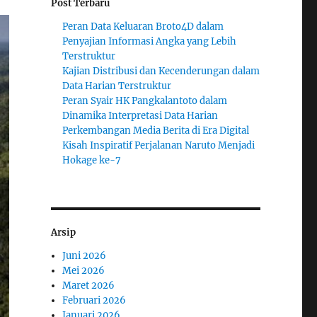
Post Terbaru
Peran Data Keluaran Broto4D dalam
Penyajian Informasi Angka yang Lebih
Terstruktur
Kajian Distribusi dan Kecenderungan dalam
Data Harian Terstruktur
Peran Syair HK Pangkalantoto dalam
Dinamika Interpretasi Data Harian
Perkembangan Media Berita di Era Digital
Kisah Inspiratif Perjalanan Naruto Menjadi
Hokage ke-7
Arsip
Juni 2026
Mei 2026
Maret 2026
Februari 2026
Januari 2026