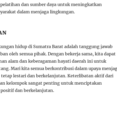
pelatihan dan sumber daya untuk meningkatkan
syarakat dalam menjaga lingkungan.
AN
gkungan hidup di Sumatra Barat adalah tanggung jawab
ban oleh semua pihak. Dengan bekerja sama, kita dapat
an alam dan keberagaman hayati daerah ini untuk
ang. Mari kita semua berkontribusi dalam upaya menja
tetap lestari dan berkelanjutan. Keterlibatan aktif dari
 dan kelompok sangat penting untuk menciptakan
positif dan berkelanjutan.