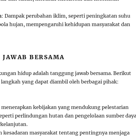
m
: Dampak perubahan iklim, seperti peningkatan suhu
pola hujan, mempengaruhi kehidupan masyarakat dan
 JAWAB BERSAMA
gkungan hidup adalah tanggung jawab bersama. Berikut
 langkah yang dapat diambil oleh berbagai pihak:
menerapkan kebijakan yang mendukung pelestarian
eperti perlindungan hutan dan pengelolaan sumber day
kelanjutan.
 kesadaran masyarakat tentang pentingnya menjaga