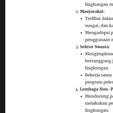
lingkungan m
Masyarakat
:
Terlibat dala
sungai, dan 
Mengadopsi pr
penggunaan e
Sektor Swasta
:
Mengimplemen
bertanggung 
lingkungan.
Bekerja sama
program peles
Lembaga Non-P
Mendorong pa
melakukan pen
lingkungan.