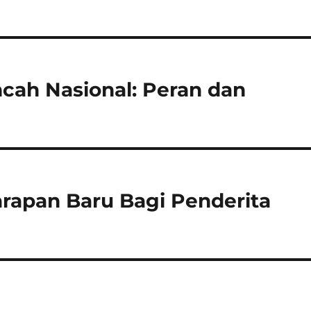
cah Nasional: Peran dan
rapan Baru Bagi Penderita