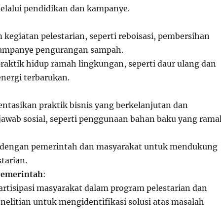
elalui pendidikan dan kampanye.
m kegiatan pelestarian, seperti reboisasi, pembersihan
kampanye pengurangan sampah.
aktik hidup ramah lingkungan, seperti daur ulang dan
nergi terbarukan.
tasikan praktik bisnis yang berkelanjutan dan
jawab sosial, seperti penggunaan bahan baku yang rama
 dengan pemerintah dan masyarakat untuk mendukung
tarian.
emerintah
:
rtisipasi masyarakat dalam program pelestarian dan
elitian untuk mengidentifikasi solusi atas masalah