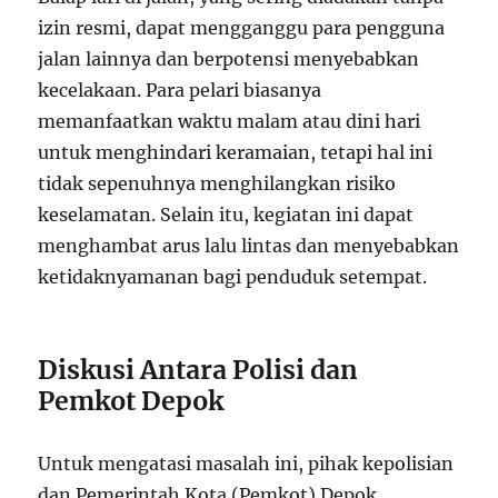
izin resmi, dapat mengganggu para pengguna
jalan lainnya dan berpotensi menyebabkan
kecelakaan. Para pelari biasanya
memanfaatkan waktu malam atau dini hari
untuk menghindari keramaian, tetapi hal ini
tidak sepenuhnya menghilangkan risiko
keselamatan. Selain itu, kegiatan ini dapat
menghambat arus lalu lintas dan menyebabkan
ketidaknyamanan bagi penduduk setempat.
Diskusi Antara Polisi dan
Pemkot Depok
Untuk mengatasi masalah ini, pihak kepolisian
dan Pemerintah Kota (Pemkot) Depok