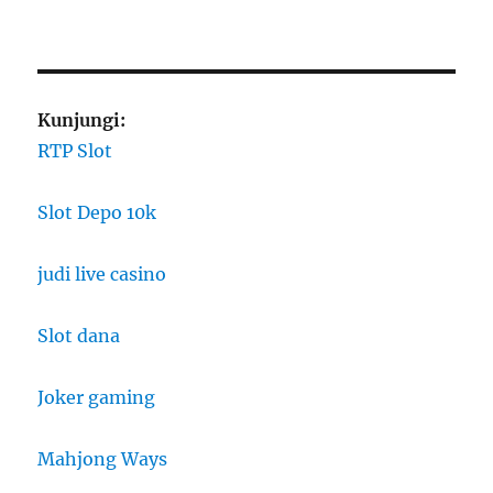
Kunjungi:
RTP Slot
Slot Depo 10k
judi live casino
Slot dana
Joker gaming
Mahjong Ways