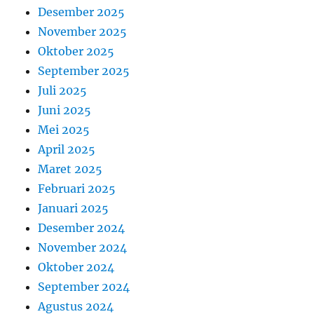
Desember 2025
November 2025
Oktober 2025
September 2025
Juli 2025
Juni 2025
Mei 2025
April 2025
Maret 2025
Februari 2025
Januari 2025
Desember 2024
November 2024
Oktober 2024
September 2024
Agustus 2024