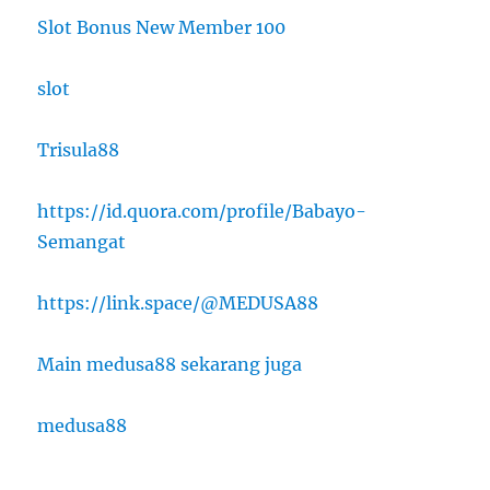
Slot Bonus New Member 100
slot
Trisula88
https://id.quora.com/profile/Babayo-
Semangat
https://link.space/@MEDUSA88
Main medusa88 sekarang juga
medusa88