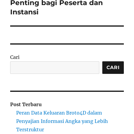
Penting bagi Peserta dan
Instansi
Cari
CARI
Post Terbaru
Peran Data Keluaran Broto4D dalam
Penyajian Informasi Angka yang Lebih
Terstruktur