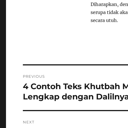
Diharapkan, den
serupa tidak ak
secara utuh.
Navigasi
PREVIOUS
pos
4 Contoh Teks Khutbah
Previous
post:
Lengkap dengan Dalilny
NEXT