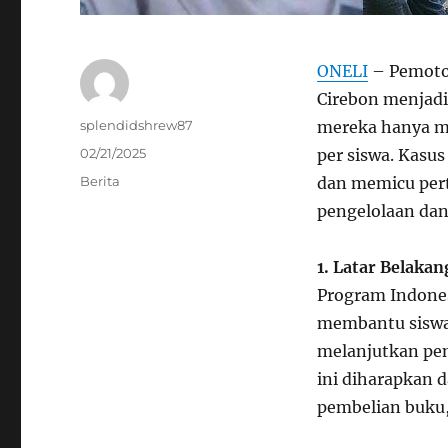
ONELI
– Pemoton
Cirebon menjadi
Author
splendidshrew87
mereka hanya me
Posted
02/21/2025
per siswa. Kasu
on
Categories
Berita
dan memicu pert
pengelolaan dan
1. Latar Belaka
Program Indonesi
membantu siswa 
melanjutkan pen
ini diharapkan 
pembelian buku,