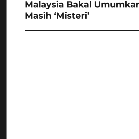
Malaysia Bakal Umumkan N
Next
post:
Masih ‘Misteri’