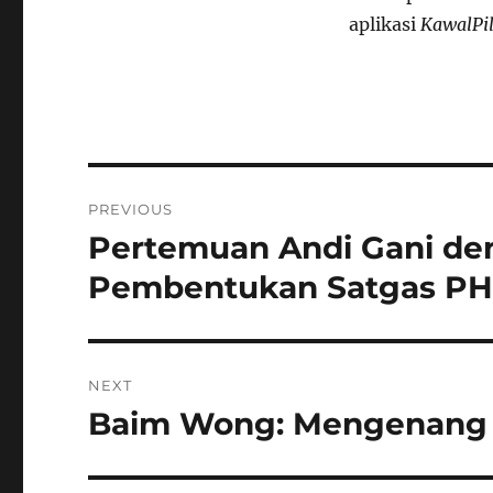
aplikasi
KawalPi
Navigasi
PREVIOUS
pos
Pertemuan Andi Gani de
Previous
post:
Pembentukan Satgas P
NEXT
Baim Wong: Mengenang 
Next
post: