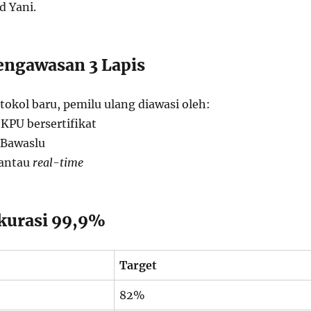
 Yani.
engawasan 3 Lapis
okol baru, pemilu ulang diawasi oleh:
KPU bersertifikat
 Bawaslu
mantau
real-time
Akurasi 99,9%
Target
82%