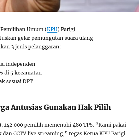
 Pemilihan Umum (
KPU
) Parigi
skan gelar pemungutan suara ulang
an 3 jenis pelanggaran:
ksi independen
2% di 5 kecamatan
ak sesuai DPT
ga Antusias Gunakan Hak Pilih
), 142.000 pemilih memenuhi 480 TPS. “Kami pakai
k dan CCTV live streaming,” tegas Ketua KPU Parigi