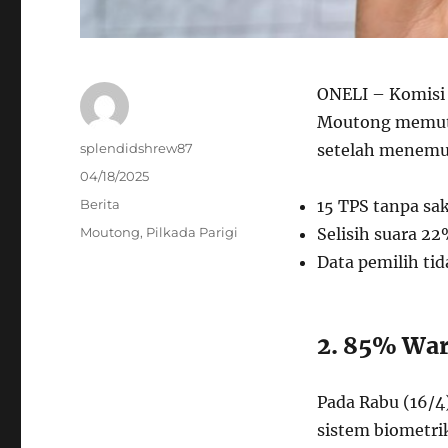
ONELI – Komisi
Moutong memutu
Author
splendidshrew87
setelah menemuk
Posted
04/18/2025
on
Categories
Berita
15 TPS tanpa sa
Tags
Moutong
,
Pilkada Parigi
Selisih suara 2
Data pemilih tid
2. 85% War
Pada Rabu (16/4
sistem biometri