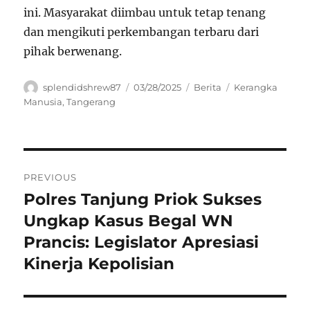
ini. Masyarakat diimbau untuk tetap tenang
dan mengikuti perkembangan terbaru dari
pihak berwenang.
Author
Posted
Categories
Tags
splendidshrew87
03/28/2025
Berita
Kerangka
on
Manusia
,
Tangerang
Navigasi
PREVIOUS
pos
Polres Tanjung Priok Sukses
Previous
post:
Ungkap Kasus Begal WN
Prancis: Legislator Apresiasi
Kinerja Kepolisian