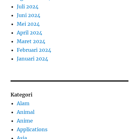
Juli 2024
Juni 2024
Mei 2024
April 2024
Maret 2024
Februari 2024
Januari 2024
Kategori
Alam
Animal
Anime
Applications
Asia