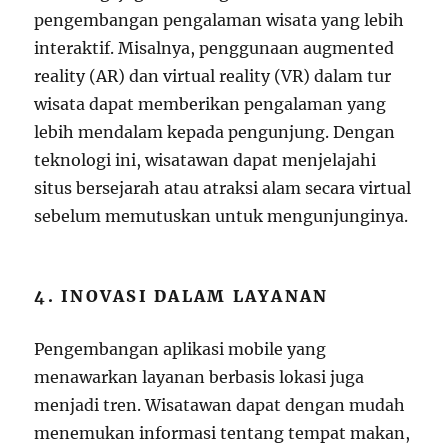
pengembangan pengalaman wisata yang lebih
interaktif. Misalnya, penggunaan augmented
reality (AR) dan virtual reality (VR) dalam tur
wisata dapat memberikan pengalaman yang
lebih mendalam kepada pengunjung. Dengan
teknologi ini, wisatawan dapat menjelajahi
situs bersejarah atau atraksi alam secara virtual
sebelum memutuskan untuk mengunjunginya.
4. INOVASI DALAM LAYANAN
Pengembangan aplikasi mobile yang
menawarkan layanan berbasis lokasi juga
menjadi tren. Wisatawan dapat dengan mudah
menemukan informasi tentang tempat makan,