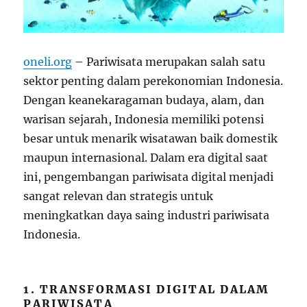
oneli.org
– Pariwisata merupakan salah satu
sektor penting dalam perekonomian Indonesia.
Dengan keanekaragaman budaya, alam, dan
warisan sejarah, Indonesia memiliki potensi
besar untuk menarik wisatawan baik domestik
maupun internasional. Dalam era digital saat
ini, pengembangan pariwisata digital menjadi
sangat relevan dan strategis untuk
meningkatkan daya saing industri pariwisata
Indonesia.
1. TRANSFORMASI DIGITAL DALAM
PARIWISATA