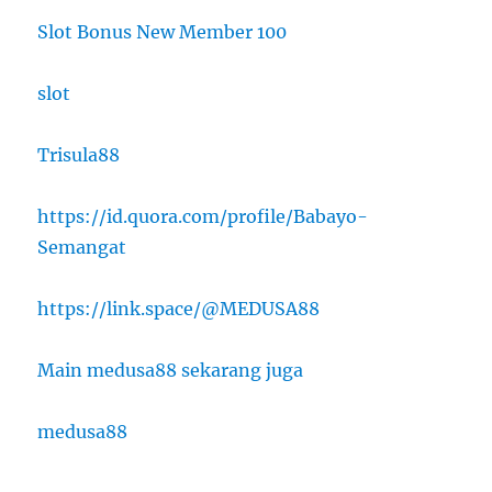
Slot Bonus New Member 100
slot
Trisula88
https://id.quora.com/profile/Babayo-
Semangat
https://link.space/@MEDUSA88
Main medusa88 sekarang juga
medusa88