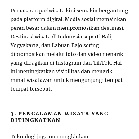
Pemasaran pariwisata kini semakin bergantung
pada platform digital. Media sosial memainkan
peran besar dalam mempromosikan destinasi.
Destinasi wisata di Indonesia seperti Bali,
Yogyakarta, dan Labuan Bajo sering
dipromosikan melalui foto dan video menarik
yang dibagikan di Instagram dan TikTok. Hal
ini meningkatkan visibilitas dan menarik
minat wisatawan untuk mengunjungi tempat-
tempat tersebut.
3. PENGALAMAN WISATA YANG
DITINGKATKAN
Teknologi juga memungkinkan