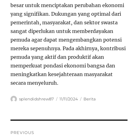
besar untuk menciptakan perubahan ekonomi
yang signifikan. Dukungan yang optimal dari
pemerintah, masyarakat, dan sektor swasta
sangat diperlukan untuk memberdayakan
pemuda agar dapat mengembangkan potensi
mereka sepenuhnya. Pada akhirnya, kontribusi
pemuda yang aktif dan produktif akan
memperkuat pondasi ekonomi bangsa dan
meningkatkan kesejahteraan masyarakat
secara menyeluruh.
Author
Posted
Categories
splendidshrew87
11/11/2024
Berita
on
Navigasi
PREVIOUS