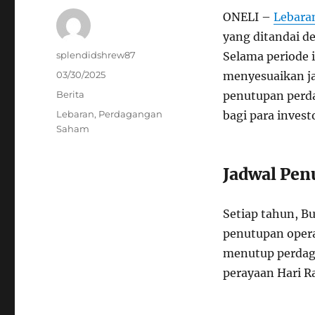
ONELI –
Lebara
yang ditandai d
Author
splendidshrew87
Selama periode 
Posted
03/30/2025
menyesuaikan ja
on
Categories
Berita
penutupan perd
Tags
Lebaran
,
Perdagangan
bagi para invest
Saham
Jadwal Pen
Setiap tahun, B
penutupan opera
menutup perdag
perayaan Hari Ray