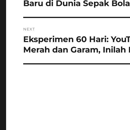
Baru di Dunia Sepak Bol
NEXT
Eksperimen 60 Hari: You
Next
post:
Merah dan Garam, Inilah 