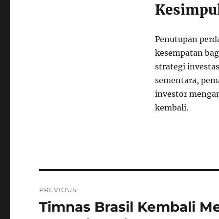
Kesimpu
Penutupan perd
kesempatan bagi
strategi investa
sementara, pem
investor mengam
kembali.
Navigasi
PREVIOUS
pos
Timnas Brasil Kembali Me
Previous
post: