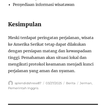
Penyediaan informasi wisatawan
Kesimpulan
Meski terdapat peringatan perjalanan, wisata
ke Amerika Serikat tetap dapat dilakukan
dengan persiapan matang dan kewaspadaan
tinggi. Pemahaman akan situasi lokal dan
mengikuti protokol keamanan menjadi kunci
perjalanan yang aman dan nyaman.
Author
Posted
Categories
Tags
splendidshrew87
03/27/2025
Berita
Jerman
,
on
Pemerintah Inggris