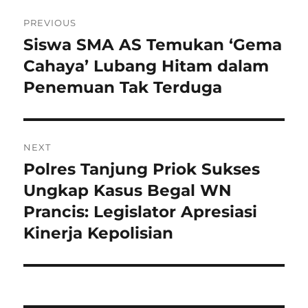
Navigasi
PREVIOUS
pos
Siswa SMA AS Temukan ‘Gema
Previous
post:
Cahaya’ Lubang Hitam dalam
Penemuan Tak Terduga
NEXT
Polres Tanjung Priok Sukses
Next
post:
Ungkap Kasus Begal WN
Prancis: Legislator Apresiasi
Kinerja Kepolisian