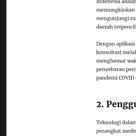
Indonesia adala
memungkinkan p
mengunjungi ruma
daerah terpencil
Dengan aplikasi
konsultasi melalu
menghemat waktu
penyebaran peny
pandemi COVID-
2. Pengg
Teknologi dalam
perangkat medis