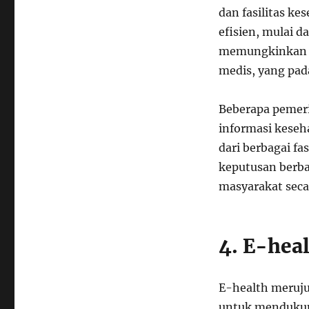
dan fasilitas ke
efisien, mulai d
memungkinkan ak
medis, yang pad
Beberapa pemer
informasi keseh
dari berbagai f
keputusan berb
masyarakat seca
4. E-hea
E-health meruju
untuk mendukung