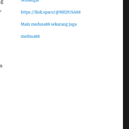
Semangat
ng
,
https://link.space/@MEDUSA88
Main medusa88 sekarang juga
medusa88
an