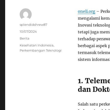
oneli.org
– Perke
mengalami kemaj
Author
splendidshrew87
Inovasi teknolo
Posted
10/07/2024
tetapi juga mem
on
Categories
Berita
terhadap perawa
Tags
Kesehatan Indonesia
,
berbagai aspek 
Perkembangan Teknologi
termasuk teleme
sistem informas
1. Telem
dan Dokt
Salah satu perk