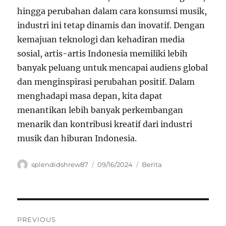
hingga perubahan dalam cara konsumsi musik,
industri ini tetap dinamis dan inovatif. Dengan
kemajuan teknologi dan kehadiran media
sosial, artis-artis Indonesia memiliki lebih
banyak peluang untuk mencapai audiens global
dan menginspirasi perubahan positif. Dalam
menghadapi masa depan, kita dapat
menantikan lebih banyak perkembangan
menarik dan kontribusi kreatif dari industri
musik dan hiburan Indonesia.
Author
Posted
Categories
splendidshrew87
09/16/2024
Berita
on
Navigasi
PREVIOUS