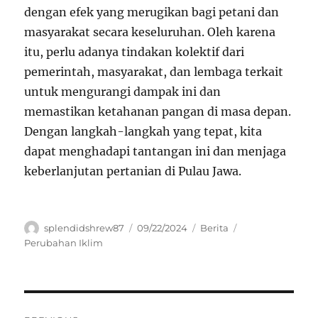
dengan efek yang merugikan bagi petani dan
masyarakat secara keseluruhan. Oleh karena
itu, perlu adanya tindakan kolektif dari
pemerintah, masyarakat, dan lembaga terkait
untuk mengurangi dampak ini dan
memastikan ketahanan pangan di masa depan.
Dengan langkah-langkah yang tepat, kita
dapat menghadapi tantangan ini dan menjaga
keberlanjutan pertanian di Pulau Jawa.
Author
Posted
Categories
Tags
splendidshrew87
09/22/2024
Berita
on
Perubahan Iklim
Navigasi