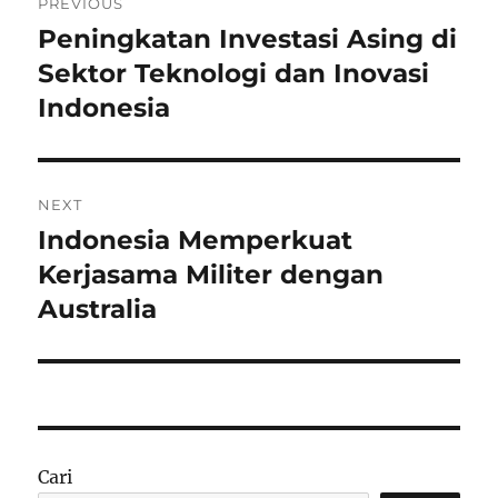
PREVIOUS
pos
Peningkatan Investasi Asing di
Previous
post:
Sektor Teknologi dan Inovasi
Indonesia
NEXT
Indonesia Memperkuat
Next
post:
Kerjasama Militer dengan
Australia
Cari