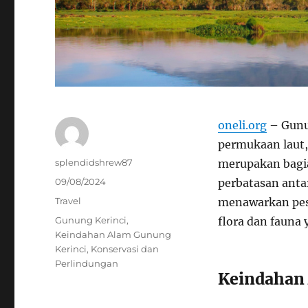
oneli.org
– Gunun
permukaan laut,
Author
splendidshrew87
merupakan bagia
Posted
09/08/2024
perbatasan anta
on
Categories
Travel
menawarkan pes
Tags
Gunung Kerinci
,
flora dan fauna 
Keindahan Alam Gunung
Kerinci
,
Konservasi dan
Perlindungan
Keindahan