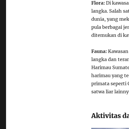
Flora:
Di kawasa
langka. Salah sa
dunia, yang meka
pula berbagai j
ditemukan di ka
Fauna:
Kawasan i
langka dan tera
Harimau Sumater
harimau yang ter
primata seperti
satwa liar lainny
Aktivitas d