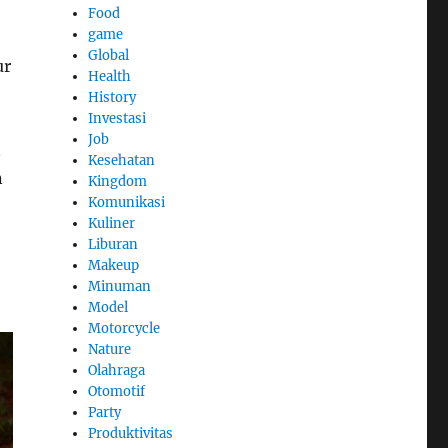
Food
game
Global
ur
Health
History
Investasi
Job
n
Kesehatan
n
Kingdom
Komunikasi
Kuliner
Liburan
Makeup
Minuman
Model
Motorcycle
Nature
Olahraga
Otomotif
Party
Produktivitas