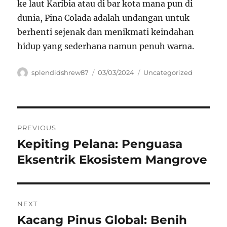
ke laut Karibia atau di bar kota mana pun di
dunia, Pina Colada adalah undangan untuk
berhenti sejenak dan menikmati keindahan
hidup yang sederhana namun penuh warna.
Author
Posted
Categories
splendidshrew87
03/03/2024
Uncategorized
on
Navigasi
PREVIOUS
pos
Kepiting Pelana: Penguasa
Previous
post:
Eksentrik Ekosistem Mangrove
NEXT
Kacang Pinus Global: Benih
Next