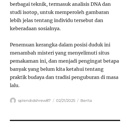
berbagai teknik, termasuk analisis DNA dan
studi isotop, untuk memperoleh gambaran
lebih jelas tentang individu tersebut dan
keberadaan sosialnya.
Penemuan kerangka dalam posisi duduk ini
menambah misteri yang menyelimuti situs
pemakaman ini, dan menjadi pengingat betapa
banyak yang belum kita ketahui tentang
praktik budaya dan tradisi penguburan di masa
lalu.
Author
Posted
Categories
splendidshrew87
02/21/2025
Berita
on
Navigasi