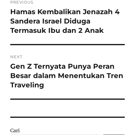
PREVIOUS
pos
Hamas Kembalikan Jenazah 4
Previous
post:
Sandera Israel Diduga
Termasuk Ibu dan 2 Anak
NEXT
Gen Z Ternyata Punya Peran
Next
post:
Besar dalam Menentukan Tren
Traveling
Cari