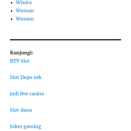
Wisata
Woman
Women
Kunjungi:
RTP Slot
Slot Depo 10k
judi live casino
Slot dana
Joker gaming