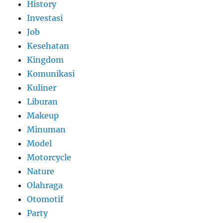
History
Investasi
Job
Kesehatan
Kingdom
Komunikasi
Kuliner
Liburan
Makeup
Minuman
Model
Motorcycle
Nature
Olahraga
Otomotif
Party