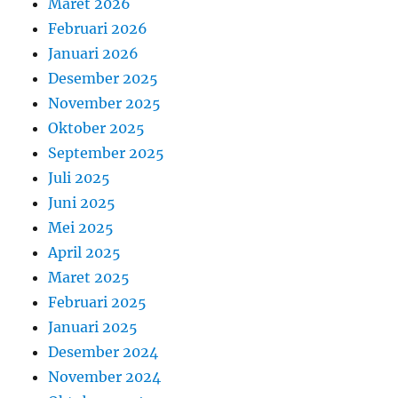
Maret 2026
Februari 2026
Januari 2026
Desember 2025
November 2025
Oktober 2025
September 2025
Juli 2025
Juni 2025
Mei 2025
April 2025
Maret 2025
Februari 2025
Januari 2025
Desember 2024
November 2024