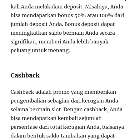
kali Anda melakukan deposit. Misalnya, Anda
bisa mendapatkan bonus 50% atau 100% dari
jumlah deposit Anda. Bonus deposit dapat
meningkatkan saldo bermain Anda secara
signifikan, memberi Anda lebih banyak
peluang untuk menang.
Cashback
Cashback adalah promo yang memberikan
pengembalian sebagian dari kerugian Anda
selama bermain slot. Dengan cashback, Anda
bisa mendapatkan kembali sejumlah
persentase dari total kerugian Anda, biasanya
dalam bentuk saldo tambahan yang dapat