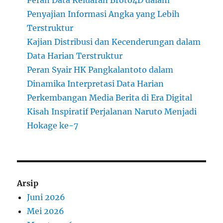
Peran Data Keluaran Broto4D dalam
Penyajian Informasi Angka yang Lebih
Terstruktur
Kajian Distribusi dan Kecenderungan dalam
Data Harian Terstruktur
Peran Syair HK Pangkalantoto dalam
Dinamika Interpretasi Data Harian
Perkembangan Media Berita di Era Digital
Kisah Inspiratif Perjalanan Naruto Menjadi
Hokage ke-7
Arsip
Juni 2026
Mei 2026