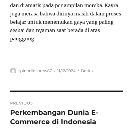
dan dramatis pada penampilan mereka. Kayra
juga merasa bahwa dirinya masih dalam proses
belajar untuk menemukan gaya yang paling
sesuai dan nyaman saat berada di atas
panggung.
Author
Posted
Categories
splendidshrew87
11/12/2024
Berita
on
Navigasi
PREVIOUS
pos
Perkembangan Dunia E-
Previous
post:
Commerce di Indonesia