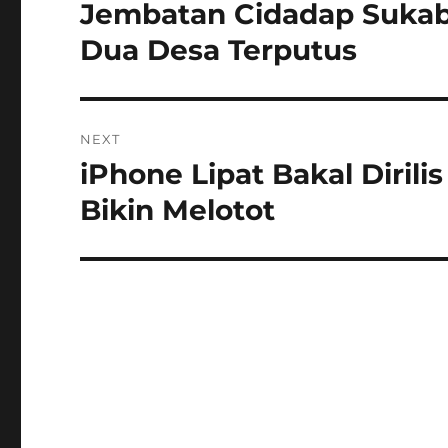
pos
Jembatan Cidadap Sukab
Previous
post:
Dua Desa Terputus
NEXT
iPhone Lipat Bakal Dirili
Next
post:
Bikin Melotot