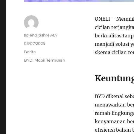
ONELI – Memili
cicilan terjangk
Author
splendidshrew87
berkualitas tan
Posted
03/07/2025
menjadi solusi y
on
Categories
Berita
skema cicilan t
Tags
BYD
,
Mobil Termurah
Keuntun
BYD dikenal seb
menawarkan ber
ramah lingkunga
kenyamanan berk
efisiensi bahan 