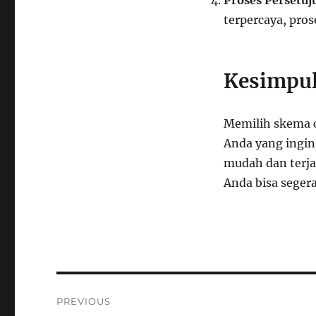
Proses Persetuj
terpercaya, pros
Kesimpu
Memilih skema c
Anda yang ingin
mudah dan terja
Anda bisa sege
Navigasi
PREVIOUS