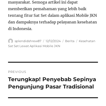
masyarakat. Semoga artikel ini dapat
memberikan pemahaman yang lebih baik
tentang fitur Sat Set dalam aplikasi Mobile JKN
dan dampaknya terhadap pelayanan kesehatan
di Indonesia.
Author
Posted
Categories
Tags
splendidshrew87
12/12/2024
Berita
Kesehatan
on
Sat Set Lewat Aplikasi Mobile JKN
Navigasi
PREVIOUS
pos
Terungkap! Penyebab Sepinya
Previous
post:
Pengunjung Pasar Tradisional