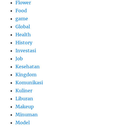
Flower
Food
game
Global
Health
History
Investasi
Job
Kesehatan
Kingdom
Komunikasi
Kuliner
Liburan
Makeup
Minuman
Model