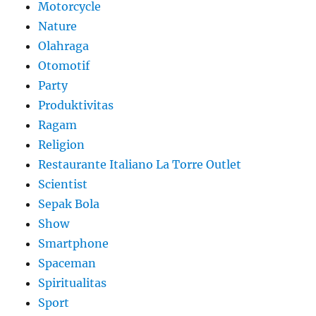
Motorcycle
Nature
Olahraga
Otomotif
Party
Produktivitas
Ragam
Religion
Restaurante Italiano La Torre Outlet
Scientist
Sepak Bola
Show
Smartphone
Spaceman
Spiritualitas
Sport