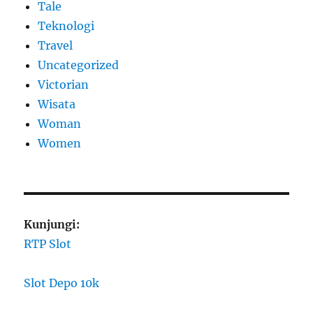
Tale
Teknologi
Travel
Uncategorized
Victorian
Wisata
Woman
Women
Kunjungi:
RTP Slot
Slot Depo 10k