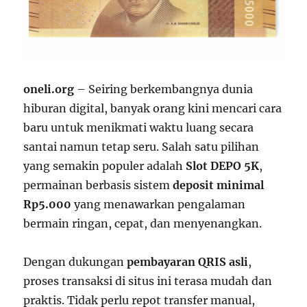
oneli.org
– Seiring berkembangnya dunia
hiburan digital, banyak orang kini mencari cara
baru untuk menikmati waktu luang secara
santai namun tetap seru. Salah satu pilihan
yang semakin populer adalah
Slot DEPO 5K
,
permainan berbasis sistem
deposit minimal
Rp5.000
yang menawarkan pengalaman
bermain ringan, cepat, dan menyenangkan.
Dengan dukungan
pembayaran QRIS asli
,
proses transaksi di situs ini terasa mudah dan
praktis. Tidak perlu repot transfer manual,