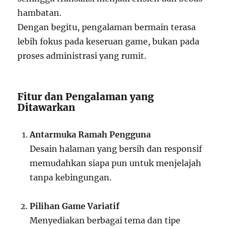
hambatan.
Dengan begitu, pengalaman bermain terasa
lebih fokus pada keseruan game, bukan pada
proses administrasi yang rumit.
Fitur dan Pengalaman yang
Ditawarkan
Antarmuka Ramah Pengguna
Desain halaman yang bersih dan responsif
memudahkan siapa pun untuk menjelajah
tanpa kebingungan.
Pilihan Game Variatif
Menyediakan berbagai tema dan tipe