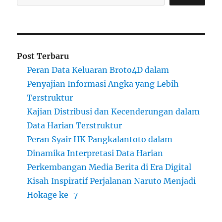
Post Terbaru
Peran Data Keluaran Broto4D dalam
Penyajian Informasi Angka yang Lebih
Terstruktur
Kajian Distribusi dan Kecenderungan dalam
Data Harian Terstruktur
Peran Syair HK Pangkalantoto dalam
Dinamika Interpretasi Data Harian
Perkembangan Media Berita di Era Digital
Kisah Inspiratif Perjalanan Naruto Menjadi
Hokage ke-7