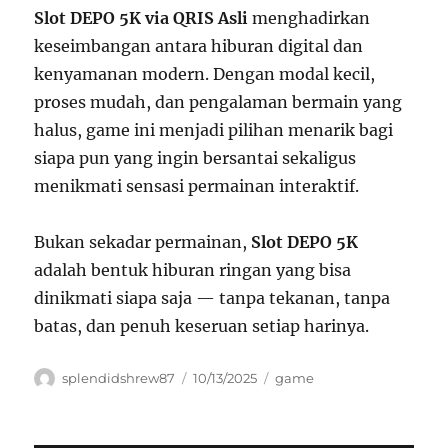
Slot DEPO 5K via QRIS Asli
menghadirkan
keseimbangan antara hiburan digital dan
kenyamanan modern. Dengan modal kecil,
proses mudah, dan pengalaman bermain yang
halus, game ini menjadi pilihan menarik bagi
siapa pun yang ingin bersantai sekaligus
menikmati sensasi permainan interaktif.
Bukan sekadar permainan,
Slot DEPO 5K
adalah bentuk hiburan ringan yang bisa
dinikmati siapa saja — tanpa tekanan, tanpa
batas, dan penuh keseruan setiap harinya.
Author
Posted
Categories
splendidshrew87
10/13/2025
game
on