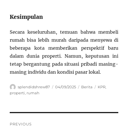
Kesimpulan
Secara keseluruhan, temuan bahwa membeli
rumah bisa lebih murah daripada menyewa di
beberapa kota memberikan perspektif baru
dalam dunia properti. Namun, keputusan ini
tetap bergantung pada situasi pribadi masing-
masing individu dan kondisi pasar lokal.
Author
Posted
Categories
Tags
splendidshrew87
04/09/2025
Berita
KPR
,
on
properti
,
rumah
Navigasi
PREVIOUS