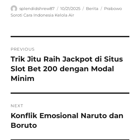
Author
Posted
Categories
Tags
splendidshrew87
10/21/2025
Berita
Prabowo
on
Soroti Cara Indonesia Kelola Air
Navigasi
PREVIOUS
pos
Trik Jitu Raih Jackpot di Situs
Previous
post:
Slot Bet 200 dengan Modal
Minim
NEXT
Konflik Emosional Naruto dan
Next
post:
Boruto