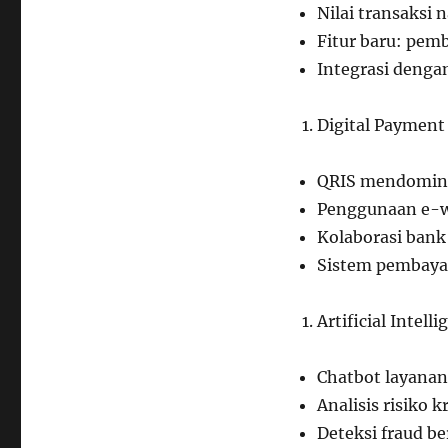
Nilai transaksi 
Fitur baru: pem
Integrasi deng
Digital Payment
QRIS mendominas
Penggunaan e-w
Kolaborasi bank
Sistem pembayar
Artificial Intell
Chatbot layana
Analisis risiko k
Deteksi fraud be