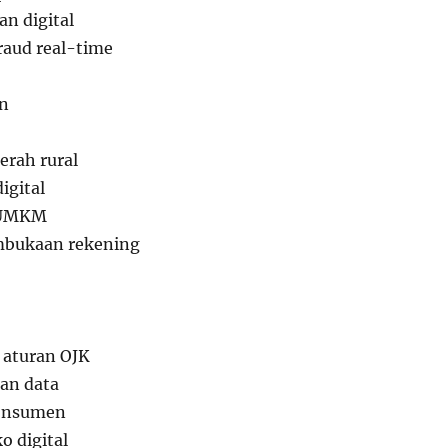
n digital
raud real-time
an
erah rural
digital
 UMKM
bukaan rekening
 aturan OJK
an data
konsumen
o digital