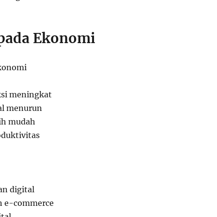
pada Ekonomi
konomi
aksi meningkat
al menurun
bih mudah
duktivitas
n digital
an e-commerce
tal