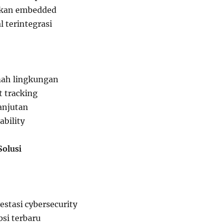
nkan embedded
l terintegrasi
ah lingkungan
t tracking
anjutan
ability
Solusi
estasi cybersecurity
si terbaru