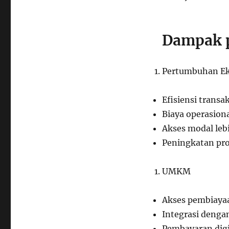
Dampak 
Pertumbuhan E
Efisiensi trans
Biaya operasion
Akses modal le
Peningkatan pro
UMKM
Akses pembiayaa
Integrasi deng
Pembayaran digi