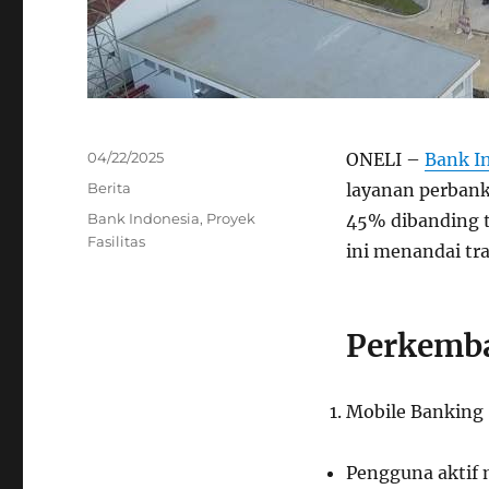
Posted
04/22/2025
ONELI –
Bank I
on
Categories
Berita
layanan perbank
Tags
Bank Indonesia
,
Proyek
45% dibanding t
Fasilitas
ini menandai tra
Perkemba
Mobile Banking
Pengguna aktif 