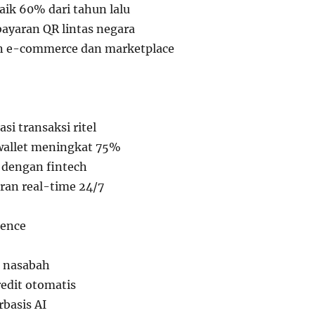
naik 60% dari tahun lalu
bayaran QR lintas negara
an e-commerce dan marketplace
i transaksi ritel
allet meningkat 75%
 dengan fintech
an real-time 24/7
igence
n nasabah
redit otomatis
rbasis AI