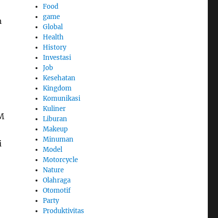
Food
game
n
Global
Health
History
Investasi
Job
Kesehatan
Kingdom
Komunikasi
Kuliner
M
Liburan
Makeup
Minuman
i
Model
Motorcycle
Nature
Olahraga
Otomotif
Party
Produktivitas