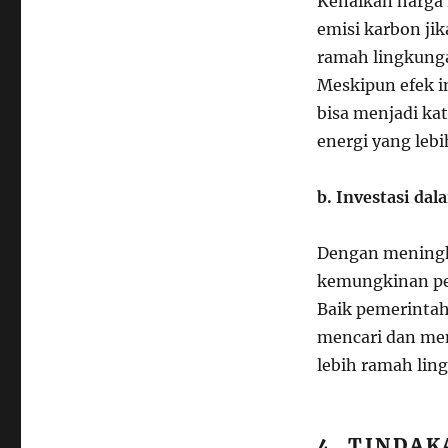
Kenaikan harga
emisi karbon jik
ramah lingkunga
Meskipun efek in
bisa menjadi ka
energi yang lebi
b. Investasi da
Dengan meningka
kemungkinan pen
Baik pemerintah
mencari dan men
lebih ramah lin
4. TINDAK