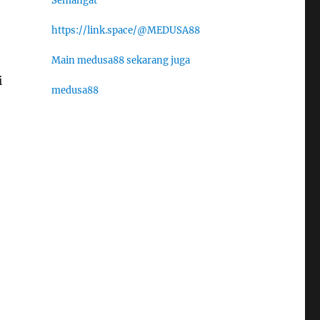
Semangat
https://link.space/@MEDUSA88
Main medusa88 sekarang juga
i
medusa88