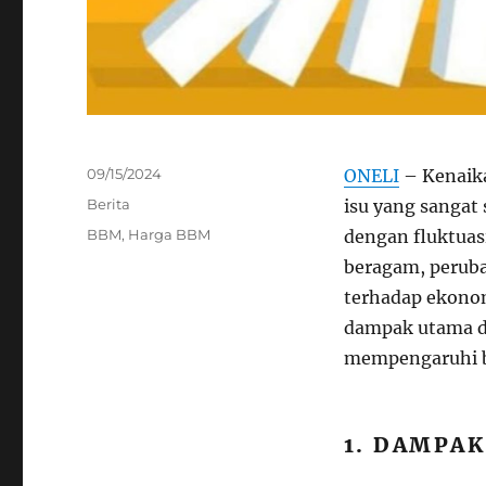
Posted
09/15/2024
ONELI
– Kenaika
on
Categories
Berita
isu yang sangat 
Tags
BBM
,
Harga BBM
dengan fluktuas
beragam, perub
terhadap ekonom
dampak utama da
mempengaruhi b
1. DAMPA