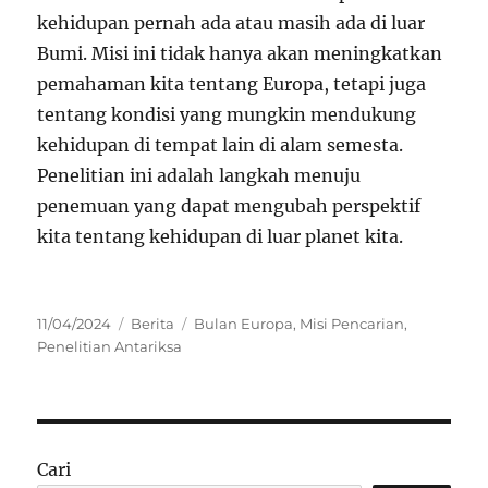
kehidupan pernah ada atau masih ada di luar
Bumi. Misi ini tidak hanya akan meningkatkan
pemahaman kita tentang Europa, tetapi juga
tentang kondisi yang mungkin mendukung
kehidupan di tempat lain di alam semesta.
Penelitian ini adalah langkah menuju
penemuan yang dapat mengubah perspektif
kita tentang kehidupan di luar planet kita.
Posted
Categories
Tags
11/04/2024
Berita
Bulan Europa
,
Misi Pencarian
,
on
Penelitian Antariksa
Cari