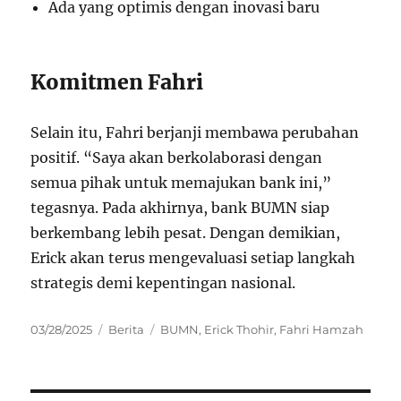
Ada yang optimis dengan inovasi baru
Komitmen Fahri
Selain itu, Fahri berjanji membawa perubahan
positif. “Saya akan berkolaborasi dengan
semua pihak untuk memajukan bank ini,”
tegasnya. Pada akhirnya, bank BUMN siap
berkembang lebih pesat. Dengan demikian,
Erick akan terus mengevaluasi setiap langkah
strategis demi kepentingan nasional.
Posted
Categories
Tags
03/28/2025
Berita
BUMN
,
Erick Thohir
,
Fahri Hamzah
on