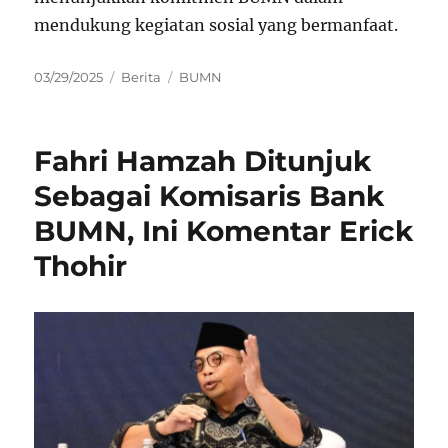
mendukung kegiatan sosial yang bermanfaat.
Posted
Categories
Tags
03/29/2025
Berita
BUMN
on
Fahri Hamzah Ditunjuk
Sebagai Komisaris Bank
BUMN, Ini Komentar Erick
Thohir