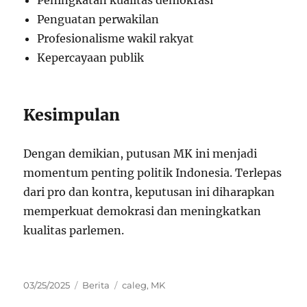
Penguatan perwakilan
Profesionalisme wakil rakyat
Kepercayaan publik
Kesimpulan
Dengan demikian, putusan MK ini menjadi
momentum penting politik Indonesia. Terlepas
dari pro dan kontra, keputusan ini diharapkan
memperkuat demokrasi dan meningkatkan
kualitas parlemen.
Posted
Categories
Tags
03/25/2025
Berita
caleg
,
MK
on