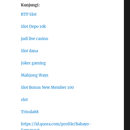
Kunjungi:
RTP Slot
Slot Depo 10k
judi live casino
Slot dana
Joker gaming
Mahjong Ways
Slot Bonus New Member 100
slot
Trisula88
https://id.quora.com/profile/Babayo-