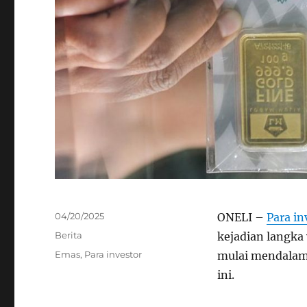
Posted
04/20/2025
ONELI –
Para in
on
Categories
Berita
kejadian langka
Tags
Emas
,
Para investor
mulai mendalami
ini.