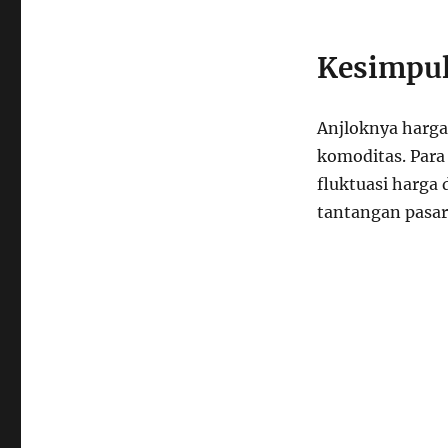
Kesimpu
Anjloknya harga
komoditas. Para
fluktuasi harga
tantangan pasa