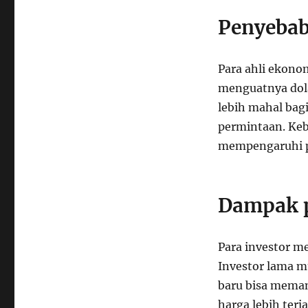
Penyeba
Para ahli ekon
menguatnya dol
lebih mahal bag
permintaan. Keb
mempengaruhi p
Dampak p
Para investor me
Investor lama m
baru bisa mema
harga lebih ter