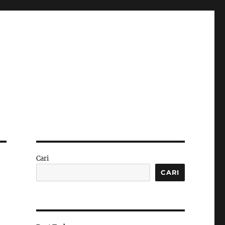
Cari
CARI