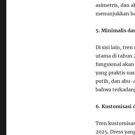
asimetris, dan a
menunjukkan bah
5. Minimalis da
Di sisi lain, tr
utama di tahun 
fungsional akan
yang praktis na
putih, dan abu-
bahwa terkadang,
6. Kustomisasi 
Tren kustomisas
2025. Dress yang