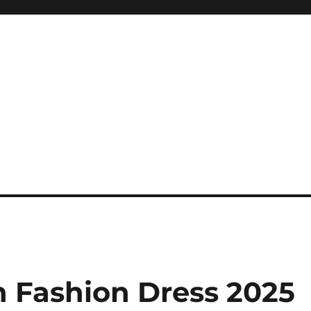
n Fashion Dress 2025