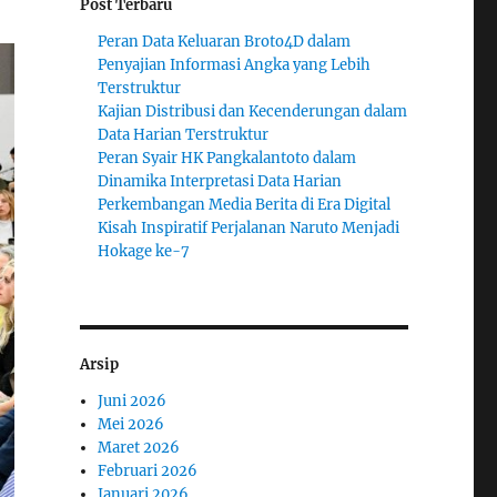
Post Terbaru
Peran Data Keluaran Broto4D dalam
Penyajian Informasi Angka yang Lebih
Terstruktur
Kajian Distribusi dan Kecenderungan dalam
Data Harian Terstruktur
Peran Syair HK Pangkalantoto dalam
Dinamika Interpretasi Data Harian
Perkembangan Media Berita di Era Digital
Kisah Inspiratif Perjalanan Naruto Menjadi
Hokage ke-7
Arsip
Juni 2026
Mei 2026
Maret 2026
Februari 2026
Januari 2026