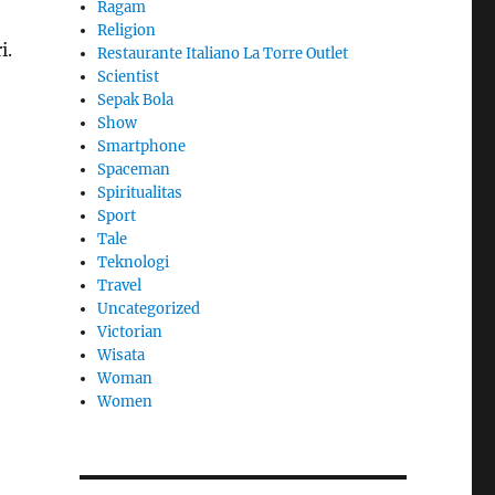
Ragam
Religion
i.
Restaurante Italiano La Torre Outlet
Scientist
Sepak Bola
Show
Smartphone
Spaceman
Spiritualitas
Sport
Tale
Teknologi
Travel
Uncategorized
Victorian
Wisata
Woman
Women