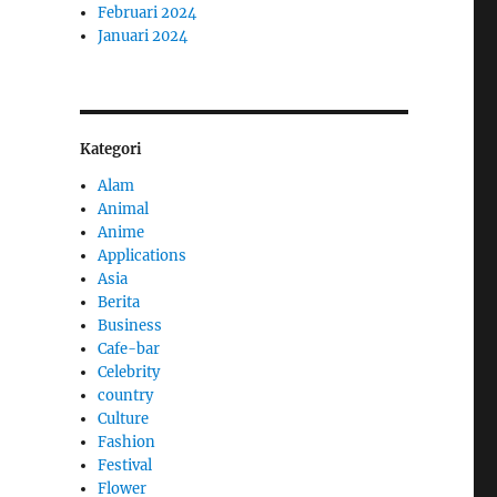
Februari 2024
Januari 2024
Kategori
Alam
Animal
Anime
Applications
Asia
Berita
Business
Cafe-bar
Celebrity
country
Culture
Fashion
Festival
Flower