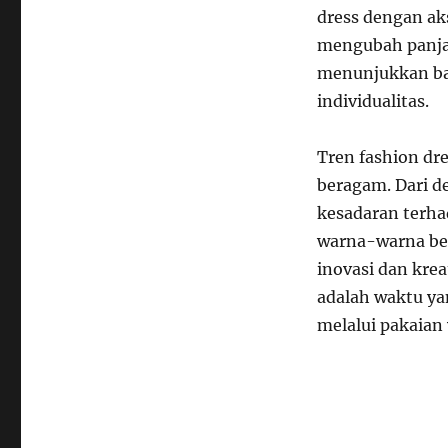
dress dengan ak
mengubah panjan
menunjukkan bah
individualitas.
Tren fashion dr
beragam. Dari de
kesadaran terh
warna-warna be
inovasi dan kreat
adalah waktu ya
melalui pakaian