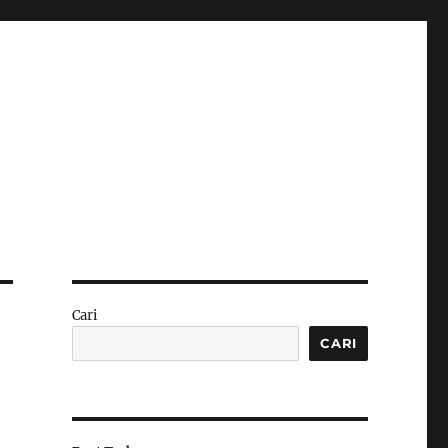
Cari
CARI