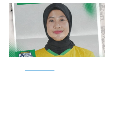
ONELI –
Final Four Proliga
2025 sangat dinantikan oleh
penggemar voli di Indonesia. Gresik Petrokimia
mengumumkan pendaftaran Megawati Hangestri untuk
menguatkan tim. Artikel ini membahas dampak
pendaftaran, profil Megawati, dan peluang tim di turnamen
ini.