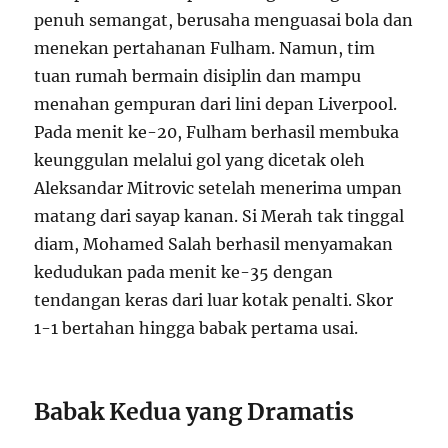
penuh semangat, berusaha menguasai bola dan
menekan pertahanan Fulham. Namun, tim
tuan rumah bermain disiplin dan mampu
menahan gempuran dari lini depan Liverpool.
Pada menit ke-20, Fulham berhasil membuka
keunggulan melalui gol yang dicetak oleh
Aleksandar Mitrovic setelah menerima umpan
matang dari sayap kanan. Si Merah tak tinggal
diam, Mohamed Salah berhasil menyamakan
kedudukan pada menit ke-35 dengan
tendangan keras dari luar kotak penalti. Skor
1-1 bertahan hingga babak pertama usai.
Babak Kedua yang Dramatis