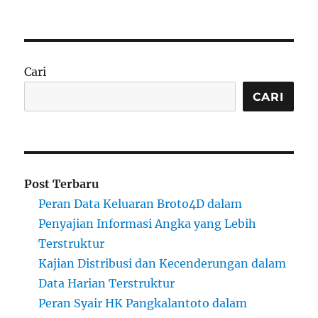
on
Cari
CARI
Post Terbaru
Peran Data Keluaran Broto4D dalam
Penyajian Informasi Angka yang Lebih
Terstruktur
Kajian Distribusi dan Kecenderungan dalam
Data Harian Terstruktur
Peran Syair HK Pangkalantoto dalam