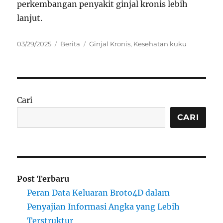
perkembangan penyakit ginjal kronis lebih
lanjut.
Posted
Categories
Tags
03/29/2025
Berita
Ginjal Kronis
,
Kesehatan kuku
on
Cari
CARI
Post Terbaru
Peran Data Keluaran Broto4D dalam
Penyajian Informasi Angka yang Lebih
Terstruktur