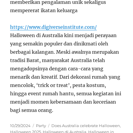
memberikan pengalaman unik sekaligus
mempererat ikatan keluarga
https://www.digiverseinstitute.com/
Halloween di Australia kini menjadi perayaan
yang semakin populer dan dinikmati oleh
berbagai kalangan. Meski awalnya merupakan
tradisi Barat, masyarakat Australia telah
mengadopsinya dengan cara-cara yang
menarik dan kreatif. Dari dekorasi rumah yang
mencolok, ‘trick or treat’, pesta kostum,
hingga event rumah hantu, semua kegiatan ini
menjadi momen kebersamaan dan keceriaan
bagi semua orang.
Posted
Categories
Tags
10/29/2024
Party
Does Australia celebrate Halloween
,
on
Halloween 2025
,
Halloween di Australia
,
Halloween in