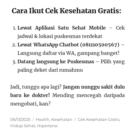
Cara Ikut Cek Kesehatan Gratis:
Lewat Aplikasi Satu Sehat Mobile
– Cek
jadwal & lokasi puskesmas terdekat
Lewat WhatsApp Chatbot (081110500567)
–
Langsung daftar via WA, gampang banget!
Datang langsung ke Puskesmas
– Pilih yang
paling deket dari rumahmu
Jadi, tunggu apa lagi?
Jangan nunggu sakit dulu
baru ke dokter!
Mending mencegah daripada
mengobati, kan?
Posted
Categories
Tags
06/13/2025
Health
,
Kesehatan
Cek Kesehatan Gratis
,
on
Hidup Sehat
,
Hipertensi