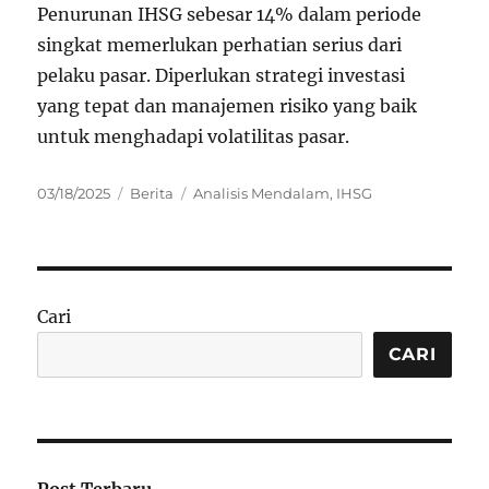
Penurunan IHSG sebesar 14% dalam periode
singkat memerlukan perhatian serius dari
pelaku pasar. Diperlukan strategi investasi
yang tepat dan manajemen risiko yang baik
untuk menghadapi volatilitas pasar.
Posted
Categories
Tags
03/18/2025
Berita
Analisis Mendalam
,
IHSG
on
Cari
CARI
Post Terbaru