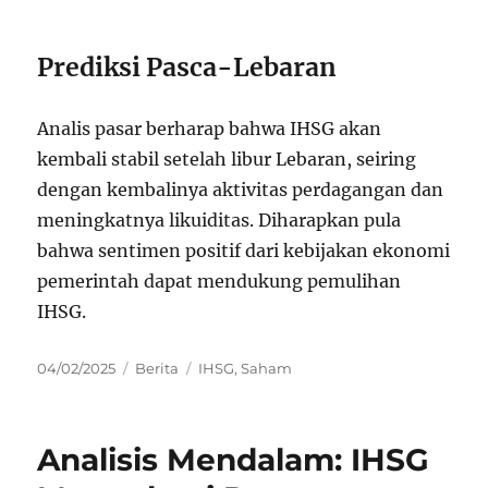
Prediksi Pasca-Lebaran
Analis pasar berharap bahwa IHSG akan
kembali stabil setelah libur Lebaran, seiring
dengan kembalinya aktivitas perdagangan dan
meningkatnya likuiditas. Diharapkan pula
bahwa sentimen positif dari kebijakan ekonomi
pemerintah dapat mendukung pemulihan
IHSG.
Posted
Categories
Tags
04/02/2025
Berita
IHSG
,
Saham
on
Analisis Mendalam: IHSG