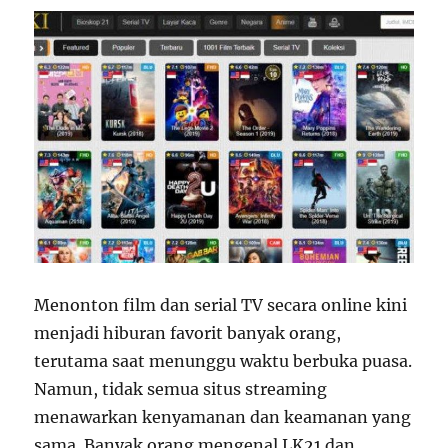
Menonton film dan serial TV secara online kini
menjadi hiburan favorit banyak orang,
terutama saat menunggu waktu berbuka puasa.
Namun, tidak semua situs streaming
menawarkan kenyamanan dan keamanan yang
sama. Banyak orang mengenal LK21 dan