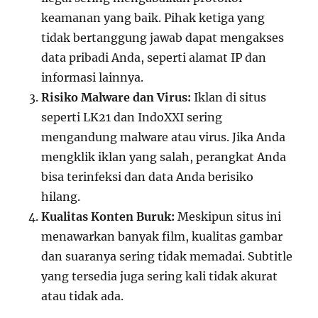
keamanan yang baik. Pihak ketiga yang
tidak bertanggung jawab dapat mengakses
data pribadi Anda, seperti alamat IP dan
informasi lainnya.
Risiko Malware dan Virus:
Iklan di situs
seperti LK21 dan IndoXXI sering
mengandung malware atau virus. Jika Anda
mengklik iklan yang salah, perangkat Anda
bisa terinfeksi dan data Anda berisiko
hilang.
Kualitas Konten Buruk:
Meskipun situs ini
menawarkan banyak film, kualitas gambar
dan suaranya sering tidak memadai. Subtitle
yang tersedia juga sering kali tidak akurat
atau tidak ada.