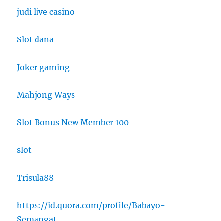
judi live casino
Slot dana
Joker gaming
Mahjong Ways
Slot Bonus New Member 100
slot
Trisula88
https://id.quora.com/profile/Babayo-
Semangat