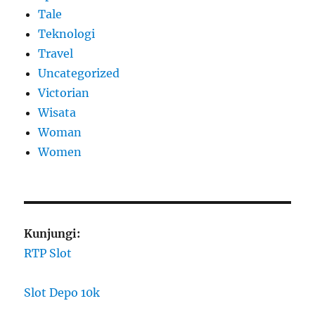
Tale
Teknologi
Travel
Uncategorized
Victorian
Wisata
Woman
Women
Kunjungi:
RTP Slot
Slot Depo 10k