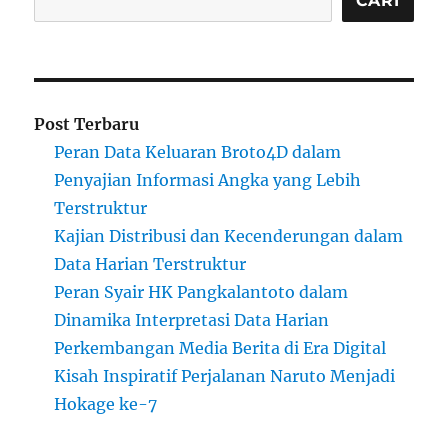
CARI
Post Terbaru
Peran Data Keluaran Broto4D dalam
Penyajian Informasi Angka yang Lebih
Terstruktur
Kajian Distribusi dan Kecenderungan dalam
Data Harian Terstruktur
Peran Syair HK Pangkalantoto dalam
Dinamika Interpretasi Data Harian
Perkembangan Media Berita di Era Digital
Kisah Inspiratif Perjalanan Naruto Menjadi
Hokage ke-7