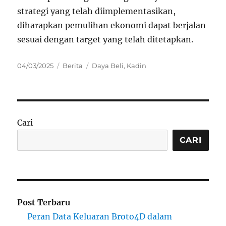
strategi yang telah diimplementasikan,
diharapkan pemulihan ekonomi dapat berjalan
sesuai dengan target yang telah ditetapkan.
Posted
Categories
Tags
04/03/2025
Berita
Daya Beli
,
Kadin
on
Cari
CARI
Post Terbaru
Peran Data Keluaran Broto4D dalam