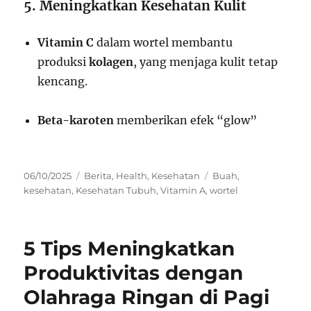
5. Meningkatkan Kesehatan Kulit
Vitamin C
dalam wortel membantu
produksi
kolagen
, yang menjaga kulit tetap
kencang.
Beta-karoten
memberikan efek “glow”
Posted
Categories
Tags
06/10/2025
Berita
,
Health
,
Kesehatan
Buah
,
on
kesehatan
,
Kesehatan Tubuh
,
Vitamin A
,
wortel
5 Tips Meningkatkan
Produktivitas dengan
Olahraga Ringan di Pagi