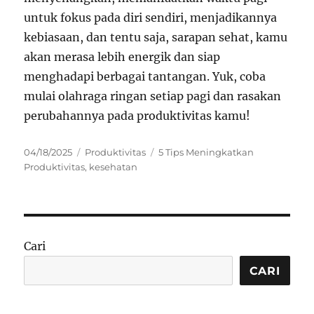
untuk fokus pada diri sendiri, menjadikannya
kebiasaan, dan tentu saja, sarapan sehat, kamu
akan merasa lebih energik dan siap
menghadapi berbagai tantangan. Yuk, coba
mulai olahraga ringan setiap pagi dan rasakan
perubahannya pada produktivitas kamu!
Posted
Categories
Tags
04/18/2025
Produktivitas
5 Tips Meningkatkan
on
Produktivitas
,
kesehatan
Cari
CARI