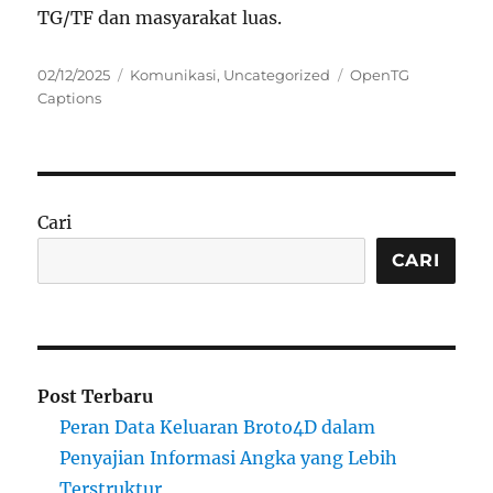
TG/TF dan masyarakat luas.
Posted
Categories
Tags
02/12/2025
Komunikasi
,
Uncategorized
OpenTG
on
Captions
Cari
CARI
Post Terbaru
Peran Data Keluaran Broto4D dalam
Penyajian Informasi Angka yang Lebih
Terstruktur