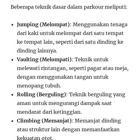
Beberapa teknik dasar dalam parkour meliputi:
Jumping (Melompat)
: Menggunakan tenaga
dari kaki untuk melompat dari satu tempat
ke tempat lain, seperti dari satu dinding ke
dinding lainnya.
Vaulting (Melompati)
: Teknik untuk
melewati rintangan, seperti pagar atau meja,
dengan menggunakan tangan untuk
menopang tubuh.
Rolling (Berguling)
: Teknik berguling yang
aman untuk mengurangi dampak saat
mendarat dari ketinggian.
Climbing (Memanjat)
: Memanjat dinding
atau struktur lain dengan memanfaatkan
kekuatan otot.