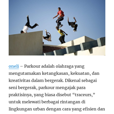
oneli
– Parkour adalah olahraga yang
mengutamakan ketangkasan, kekuatan, dan
kreativitas dalam bergerak. Dikenal sebagai
seni bergerak, parkour mengajak para
praktisinya, yang biasa disebut “traceurs,”
untuk melewati berbagai rintangan di
lingkungan urban dengan cara yang efisien dan