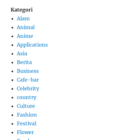
Kategori
Alam
Animal
Anime
Applications
Asia
Berita
Business
Cafe-bar
Celebrity
country
Culture
Fashion
Festival
Flower