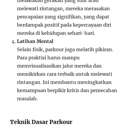
melakukan gerakan yang sulit atau
melewati rintangan, mereka merasakan
pencapaian yang signifikan, yang dapat
berdampak positif pada kepercayaan diri
mereka di kehidupan sehari-hari.
Latihan Mental
Selain fisik, parkour juga melatih pikiran.
Para praktisi harus mampu
memvisualisasikan jalur mereka dan
memikirkan cara terbaik untuk melewati
rintangan. Ini membantu meningkatkan
kemampuan berpikir kritis dan pemecahan
masalah.
Teknik Dasar Parkour