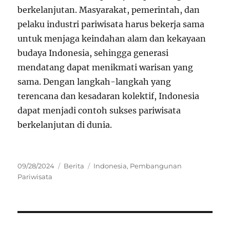
berkelanjutan. Masyarakat, pemerintah, dan
pelaku industri pariwisata harus bekerja sama
untuk menjaga keindahan alam dan kekayaan
budaya Indonesia, sehingga generasi
mendatang dapat menikmati warisan yang
sama. Dengan langkah-langkah yang
terencana dan kesadaran kolektif, Indonesia
dapat menjadi contoh sukses pariwisata
berkelanjutan di dunia.
Posted
Categories
Tags
09/28/2024
Berita
Indonesia
,
Pembangunan
on
Pariwisata