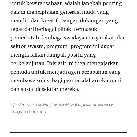
untuk kewirausahaan adalah langkah penting
dalam menciptakan generasi muda yang
mandiri dan kreatif. Dengan dukungan yang
tepat dari berbagai pihak, termasuk
pemerintah, lembaga swadaya masyarakat, dan
sektor swasta, program-program ini dapat
menghasilkan dampak positif yang
berkelanjutan. Inisiatif ini juga mengajarkan
pemuda untuk menjadi agen perubahan yang
membawa solusi bagi permasalahan ekonomi
dan sosial di sekitar mereka.
Posted
Categories
Tags
11/03/2024
Berita
Inisiatif Sosial
,
Kewirausahaan
,
on
Program Pemuda