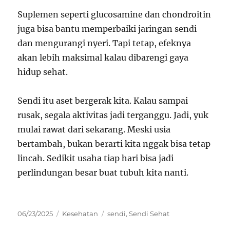
Suplemen seperti glucosamine dan chondroitin
juga bisa bantu memperbaiki jaringan sendi
dan mengurangi nyeri. Tapi tetap, efeknya
akan lebih maksimal kalau dibarengi gaya
hidup sehat.
Sendi itu aset bergerak kita. Kalau sampai
rusak, segala aktivitas jadi terganggu. Jadi, yuk
mulai rawat dari sekarang. Meski usia
bertambah, bukan berarti kita nggak bisa tetap
lincah. Sedikit usaha tiap hari bisa jadi
perlindungan besar buat tubuh kita nanti.
Posted
Categories
Tags
06/23/2025
Kesehatan
sendi
,
Sendi Sehat
on