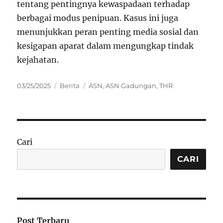
tentang pentingnya kewaspadaan terhadap
berbagai modus penipuan. Kasus ini juga
menunjukkan peran penting media sosial dan
kesigapan aparat dalam mengungkap tindak
kejahatan.
Posted
Categories
Tags
03/25/2025
Berita
ASN
,
ASN Gadungan
,
THR
on
Cari
CARI
Post Terbaru