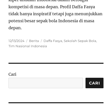
kompetisi di masa depan. Profil Daffa Fasya
tidak hanya inspiratif tetapi juga menunjukkan
potensi besar sepak bola Indonesia di masa
depan.
Posted
Categories
Tags
12/13/2024
Berita
Daffa Fasya
,
Sekolah Sepak Bola
,
on
Tim Nasional Indonesia
Cari
CARI