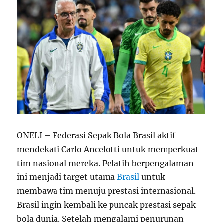
ONELI – Federasi Sepak Bola Brasil aktif
mendekati Carlo Ancelotti untuk memperkuat
tim nasional mereka. Pelatih berpengalaman
ini menjadi target utama
Brasil
untuk
membawa tim menuju prestasi internasional.​​
Brasil ingin kembali ke puncak prestasi sepak
bola dunia. Setelah mengalami penurunan