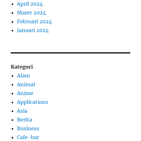
April 2024
Maret 2024
Februari 2024
Januari 2024
Kategori
Alam
Animal
Anime
Applications
Asia
Berita
Business
Cafe-bar