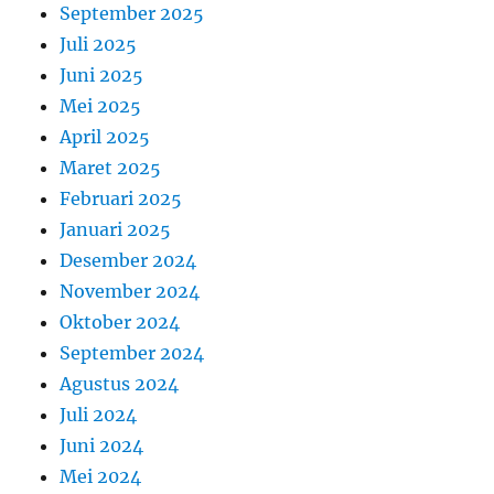
September 2025
Juli 2025
Juni 2025
Mei 2025
April 2025
Maret 2025
Februari 2025
Januari 2025
Desember 2024
November 2024
Oktober 2024
September 2024
Agustus 2024
Juli 2024
Juni 2024
Mei 2024