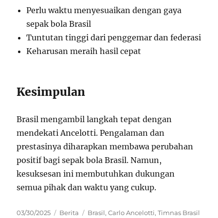
Perlu waktu menyesuaikan dengan gaya
sepak bola Brasil
Tuntutan tinggi dari penggemar dan federasi
Keharusan meraih hasil cepat
Kesimpulan
Brasil mengambil langkah tepat dengan
mendekati Ancelotti. Pengalaman dan
prestasinya diharapkan membawa perubahan
positif bagi sepak bola Brasil. Namun,
kesuksesan ini membutuhkan dukungan
semua pihak dan waktu yang cukup.
Posted
Categories
Tags
03/30/2025
Berita
Brasil
,
Carlo Ancelotti
,
Timnas Brasil