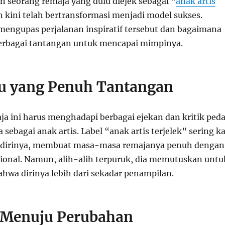
n seorang remaja yang dulu diejek sebagai “
anak artis
n kini telah bertransformasi menjadi model sukses.
 mengupas perjalanan inspiratif tersebut dan bagaimana
erbagai tantangan untuk mencapai mimpinya.
u yang Penuh Tantangan
aja ini harus menghadapi berbagai ejekan dan kritik ped
 sebagai anak artis. Label “anak artis terjelek” sering ka
dirinya, membuat masa-masa remajanya penuh dengan
onal. Namun, alih-alih terpuruk, dia memutuskan untu
wa dirinya lebih dari sekadar penampilan.
 Menuju Perubahan