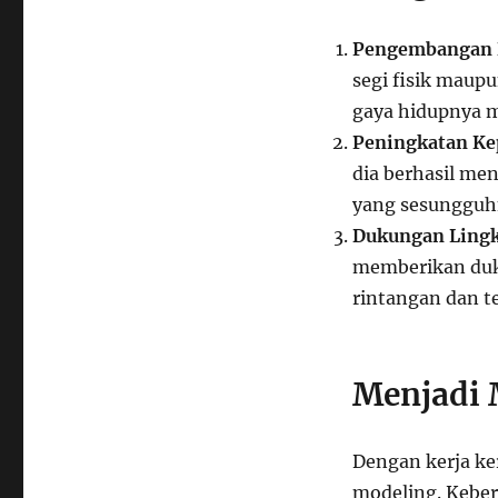
Pengembangan 
segi fisik maup
gaya hidupnya me
Peningkatan Ke
dia berhasil me
yang sesungguh
Dukungan Ling
memberikan duk
rintangan dan t
Menjadi 
Dengan kerja ke
modeling. Kebe