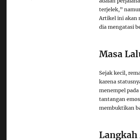
adalah perjalana
terjelek,” namu
Artikel ini akan
dia mengatasi b
Masa Lal
Sejak kecil, rem
karena statusnya
menempel pada 
tantangan emosi
membuktikan bah
Langkah