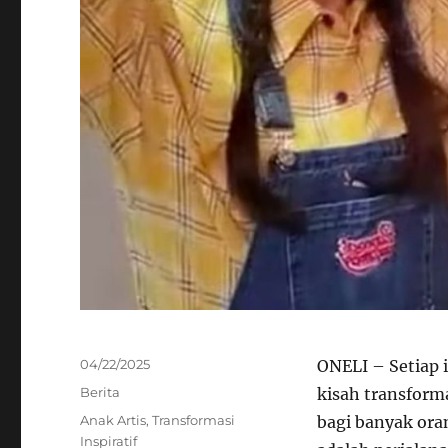
Posted
04/22/2025
ONELI – Setiap 
on
Categories
Berita
kisah transforma
Tags
Anak Artis
,
Transformasi
bagi banyak oran
Inspiratif