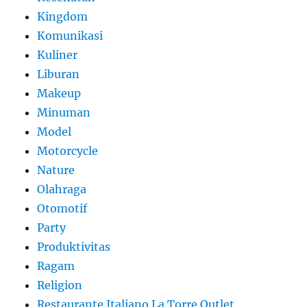
Kingdom
Komunikasi
Kuliner
Liburan
Makeup
Minuman
Model
Motorcycle
Nature
Olahraga
Otomotif
Party
Produktivitas
Ragam
Religion
Restaurante Italiano La Torre Outlet