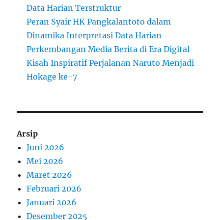
Data Harian Terstruktur
Peran Syair HK Pangkalantoto dalam
Dinamika Interpretasi Data Harian
Perkembangan Media Berita di Era Digital
Kisah Inspiratif Perjalanan Naruto Menjadi
Hokage ke-7
Arsip
Juni 2026
Mei 2026
Maret 2026
Februari 2026
Januari 2026
Desember 2025