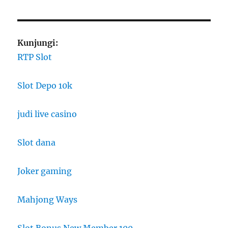
Kunjungi:
RTP Slot
Slot Depo 10k
judi live casino
Slot dana
Joker gaming
Mahjong Ways
Slot Bonus New Member 100