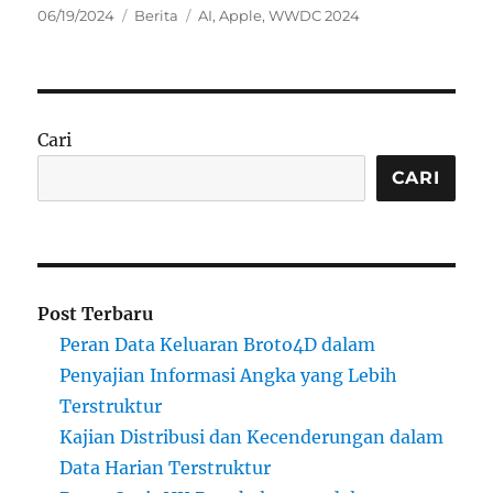
Posted
Categories
Tags
06/19/2024
Berita
AI
,
Apple
,
WWDC 2024
on
Cari
CARI
Post Terbaru
Peran Data Keluaran Broto4D dalam
Penyajian Informasi Angka yang Lebih
Terstruktur
Kajian Distribusi dan Kecenderungan dalam
Data Harian Terstruktur