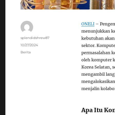
ONELI
– Pengem
menunjukkan ke
Author
splendidshrew87
kebutuhan akan
Posted
10/27/2024
sektor. Kompute
on
Categories
Berita
permasalahan ko
oleh komputer kl
Korea Selatan, s
mengambil lang
mengalokasikan 
menjalin kolabor
Apa Itu K