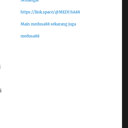
Semangat
https://link.space/@MEDUSA88
Main medusa88 sekarang juga
medusa88
i
i