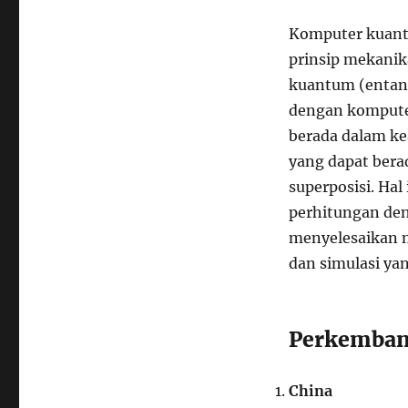
Komputer kuant
prinsip mekanik
kuantum (entan
dengan komputer
berada dalam k
yang dapat bera
superposisi. H
perhitungan den
menyelesaikan m
dan simulasi ya
Perkemban
China