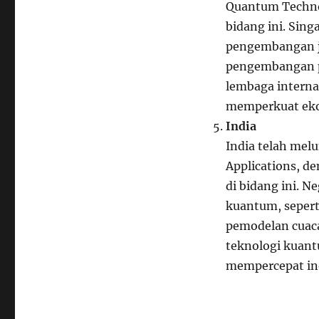
Quantum Technol
bidang ini. Sing
pengembangan j
pengembangan p
lembaga interna
memperkuat eko
India
India telah mel
Applications, d
di bidang ini. N
kuantum, sepert
pemodelan cuac
teknologi kuan
mempercepat ino