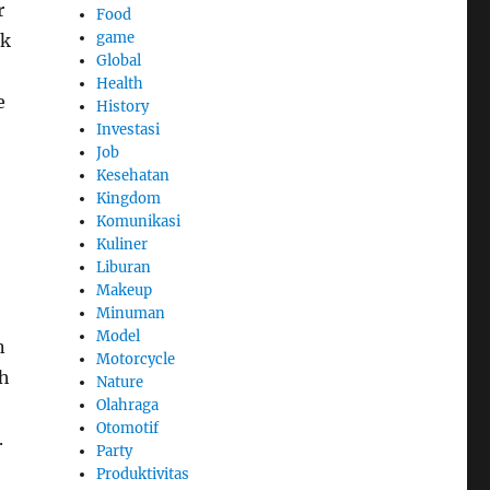
r
Food
game
uk
Global
Health
e
History
Investasi
Job
Kesehatan
”
Kingdom
Komunikasi
Kuliner
Liburan
Makeup
Minuman
Model
n
Motorcycle
ah
Nature
Olahraga
Otomotif
.
Party
Produktivitas