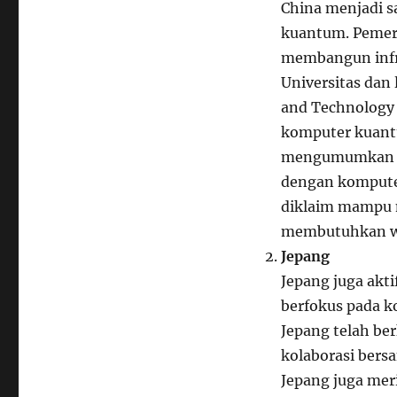
China menjadi 
kuantum. Pemeri
membangun infra
Universitas dan 
and Technology 
komputer kuantu
mengumumkan pe
dengan kompute
diklaim mampu 
membutuhkan wa
Jepang
Jepang juga ak
berfokus pada k
Jepang telah b
kolaborasi bers
Jepang juga mer