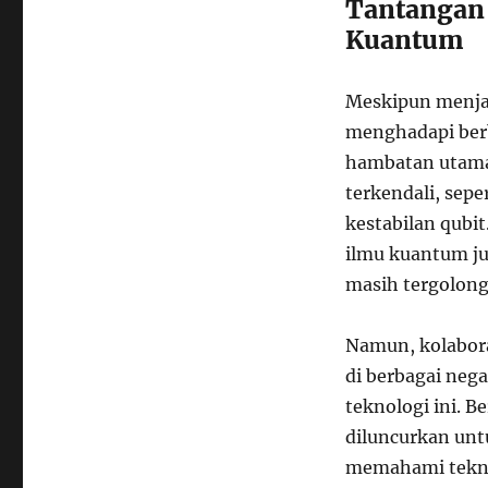
Tantangan
Kuantum
Meskipun menja
menghadapi berb
hambatan utama
terkendali, sepe
kestabilan qubit
ilmu kuantum ju
masih tergolong
Namun, kolabora
di berbagai ne
teknologi ini. B
diluncurkan unt
memahami tekn