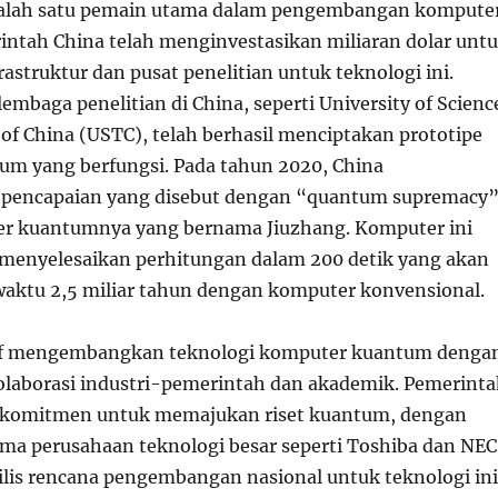
salah satu pemain utama dalam pengembangan kompute
ntah China telah menginvestasikan miliaran dolar unt
struktur dan pusat penelitian untuk teknologi ini.
lembaga penelitian di China, seperti University of Scienc
of China (USTC), telah berhasil menciptakan prototipe
m yang berfungsi. Pada tahun 2020, China
ncapaian yang disebut dengan “quantum supremacy
r kuantumnya yang bernama Jiuzhang. Komputer ini
menyelesaikan perhitungan dalam 200 detik yang akan
ktu 2,5 miliar tahun dengan komputer konvensional.
tif mengembangkan teknologi komputer kuantum denga
olaborasi industri-pemerintah dan akademik. Pemerint
erkomitmen untuk memajukan riset kuantum, dengan
ama perusahaan teknologi besar seperti Toshiba dan NEC
ilis rencana pengembangan nasional untuk teknologi ini